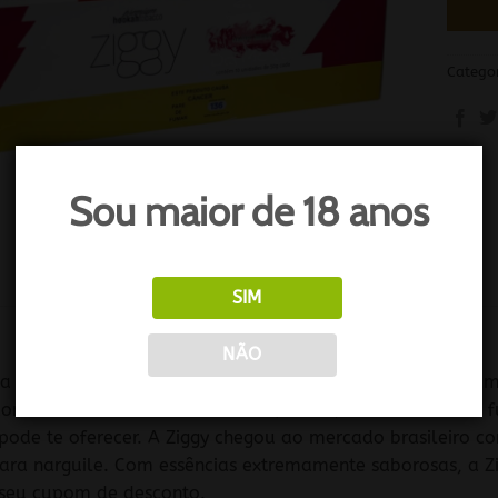
Catego
Sou maior de 18 anos
SIM
O
NÃO
a grande novidade, Ziggy Happy Berry, com sabor de Fra
conhecida da infância de muitos (7 Belo). Sabor intenso e
 pode te oferecer. A Ziggy chegou ao mercado brasileiro co
ara narguile. Com essências extremamente saborosas, a Z
 seu cupom de desconto.