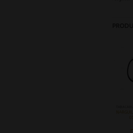
PRODU
TABACARIA / ESSÊNCIA NARGUILE
TABACARI
ESSENCIA WATERMELON
NARGUIL
BOMB 10 UNIDADES
0
R$
140,00