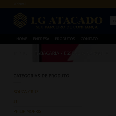
Skip
Webmail
to
content
Pes
por:
HOME
EMPRESA
PRODUTOS
CONTATO
INÍCIO
/
TABACARIA / ESSÊNCIA NARGUILE
CATEGORIAS DE PRODUTO
SOUZA CRUZ
JTI
PHILIP MORRIS