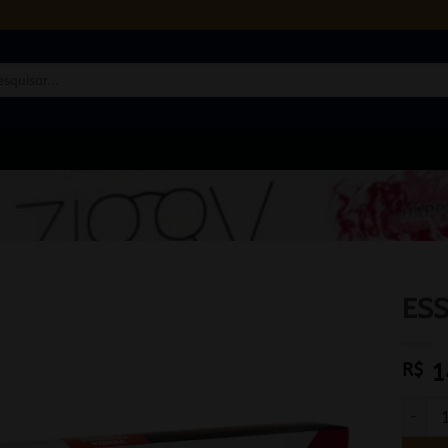
quisar
ESS
R$
1
ESSENC