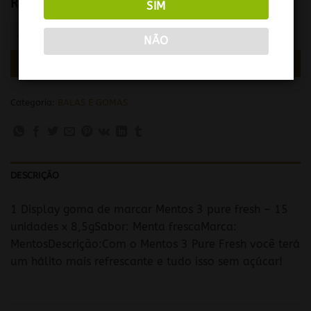
R$
22,00
SIM
MENTOS PURE FRESH C/14 UND quantidade
NÃO
COMPRAR
Categoria:
BALAS E GOMAS
DESCRIÇÃO
1 Display goma de marcar Mentos 3 pure fresh – 15
unidades x 8,5gSabor: Menta frescaMarca:
MentosDescrição:Com o Mentos 3 Pure Fresh você terá
um hálito mais refrescante e tudo isso sem açúcar!