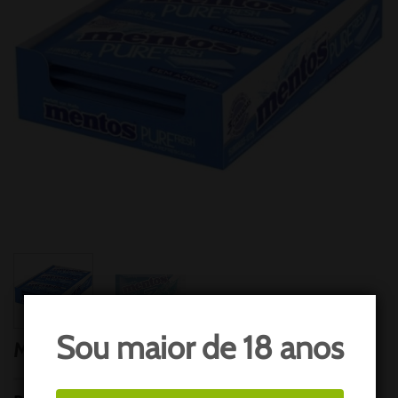
Sou maior de 18 anos
MENTOS PURE FRESH C/14 UND