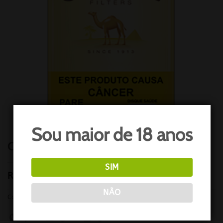
Sou maior de 18 anos
CAMEL YELLOW
SIM
R$
69,40
NÃO
Categoria:
JTI