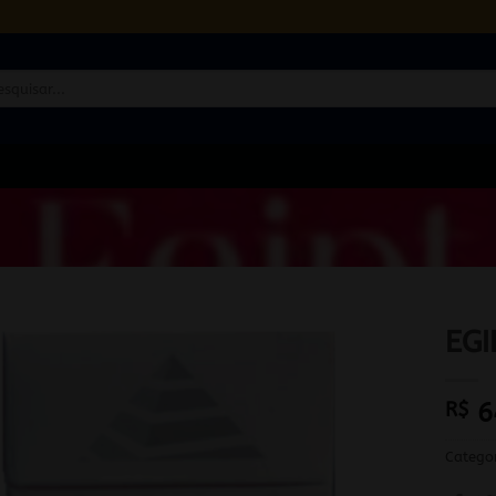
quisar
EGI
R$
6
Catego