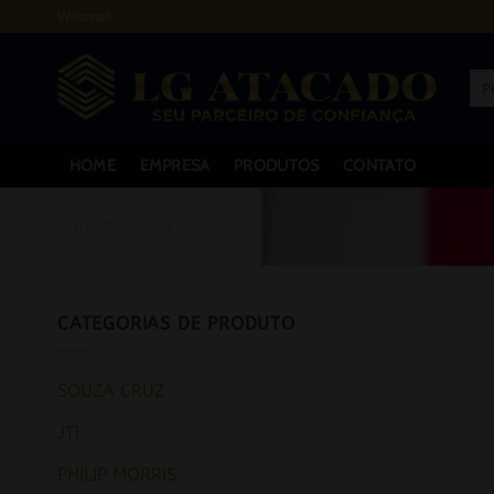
Skip
Webmail
to
content
Pes
por:
HOME
EMPRESA
PRODUTOS
CONTATO
INÍCIO
/
IBC
CATEGORIAS DE PRODUTO
SOUZA CRUZ
JTI
PHILIP MORRIS