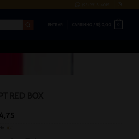
(93) 99115-4015
0
ENTRAR
CARRINHO /
R$
0,00
PT RED BOX
4,75
ria:
IBC