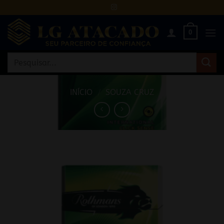
Skip
to
content
0
Pesquisar
por:
INÍCIO
/
SOUZA CRUZ