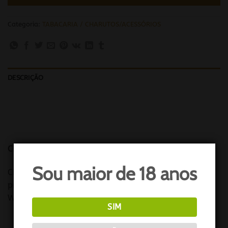
Categoria:
TABACARIA / CHARUTOS/ACESSÓRIOS
DESCRIÇÃO
Cigarrilha Café Creme BLUE – 10 unidades
Sou maior de 18 anos
Cigarrilhas produzidas com 100% tabaco , de
procedência holandesa elaboradas pela Henri
Wintermans com tabaco SUAVE.
SIM