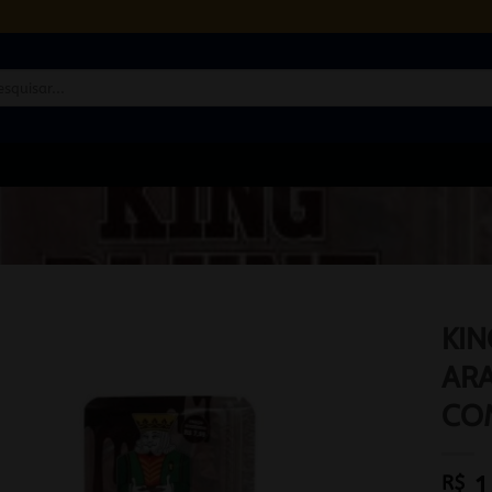
quisar
KIN
ARA
CO
R$
1