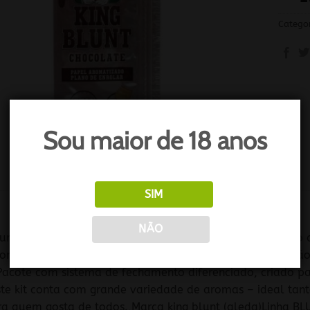
Catego
Sou maior de 18 anos
SIM
O
NÃO
lunt é uma das marcas mais fortes do mercado quando o ass
confundível e quase que transcendental de suas sedas. S
Pacote com sistema de fechamento diferenciado, criado p
te kit conta com grande variedade de aromas – ideal tan
ra quem gosta de todos.,Marca king blunt (aleda)Linha