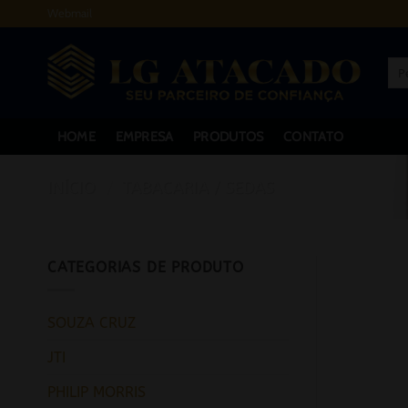
Skip
Webmail
to
content
Pes
por:
HOME
EMPRESA
PRODUTOS
CONTATO
INÍCIO
/
TABACARIA / SEDAS
CATEGORIAS DE PRODUTO
SOUZA CRUZ
JTI
PHILIP MORRIS