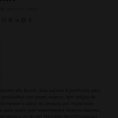
ria:
TABACARIA / SEDAS
unto são blunts. Esse sucesso é justificado pelo
ão produzidas com papel vegano, sem adição de
ara manter o sabor do produto por muito mais
to para quem quer experimentar diversos sabores,
 BLUNTModelo 05 BLUNT EM CADA PACOTEUnidades