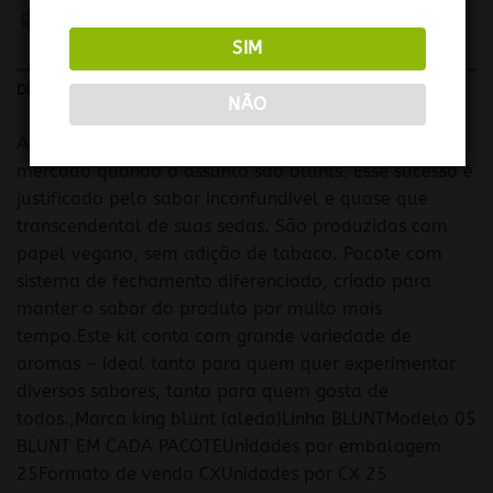
SIM
DESCRIÇÃO
NÃO
A King Blunt é uma das marcas mais fortes do
mercado quando o assunto são blunts. Esse sucesso é
justificado pelo sabor inconfundível e quase que
transcendental de suas sedas. São produzidas com
papel vegano, sem adição de tabaco. Pacote com
sistema de fechamento diferenciado, criado para
manter o sabor do produto por muito mais
tempo.Este kit conta com grande variedade de
aromas – ideal tanto para quem quer experimentar
diversos sabores, tanto para quem gosta de
todos.,Marca king blunt (aleda)Linha BLUNTModelo 05
BLUNT EM CADA PACOTEUnidades por embalagem
25Formato de venda CXUnidades por CX 25