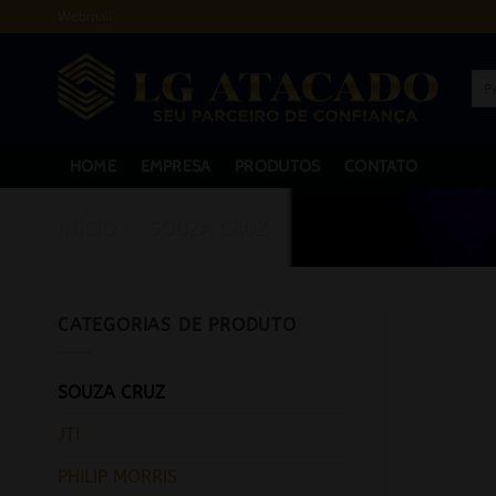
Skip
Webmail
to
content
Pes
por:
HOME
EMPRESA
PRODUTOS
CONTATO
INÍCIO
/
SOUZA CRUZ
CATEGORIAS DE PRODUTO
SOUZA CRUZ
JTI
PHILIP MORRIS