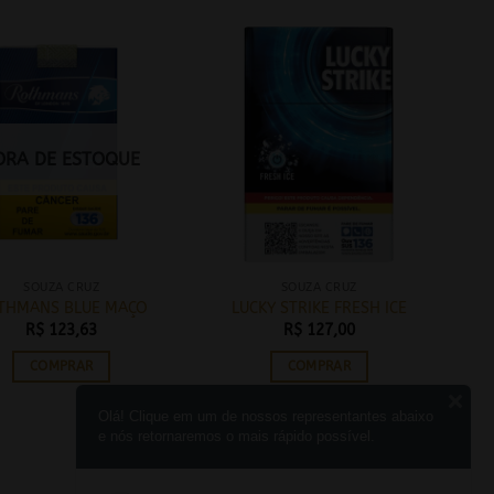
ORA DE ESTOQUE
SOUZA CRUZ
SOUZA CRUZ
THMANS BLUE MAÇO
LUCKY STRIKE FRESH ICE
R$
123,63
R$
127,00
COMPRAR
COMPRAR
Olá! Clique em um de nossos representantes abaixo
e nós retornaremos o mais rápido possível.