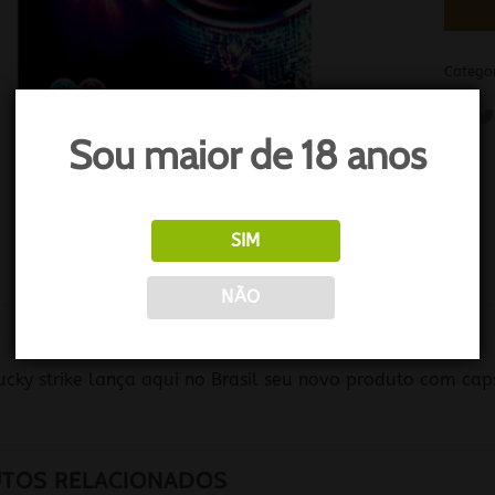
Catego
Sou maior de 18 anos
SIM
NÃO
O
ucky strike lança aqui no Brasil seu novo produto com caps
TOS RELACIONADOS