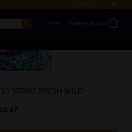
(93) 99115-4015
0
ENTRAR
CARRINHO /
R$
0,00
KY STRIKE FRESH WILD
28,67
STRIKE FRESH WILD quantidade