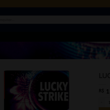
quisar
LUC
R$
1
LUCKY 