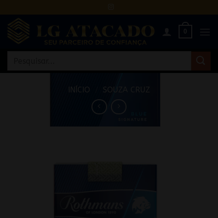
Skip
to
content
0
Pesquisar
por:
INÍCIO
/
SOUZA CRUZ