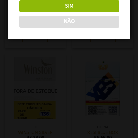
SIM
JTI
JTI
NÃO
WINSTON PURPLE MINT
WINSTON RED 8
R$
112,00
R$
98,50
COMPRAR
COMPRAR
FORA DE ESTOQUE
JTI
DICINA
WINSTON SILVER
XES! BLUE BOX