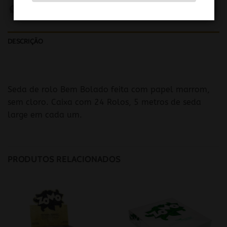
DESCRIÇÃO
Seda de rolo Bem Bolado feita com papel marrom,
sem cloro. Caixa com 24 Rolos, 5 metros de seda
large em cada um.
PRODUTOS RELACIONADOS