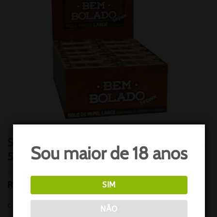
SEDA BEM BOLADO BROWN KING ROLLS
Sou maior de 18 anos
5M
R$
180,00
SIM
Categoria:
TABACARIA / SEDAS
NÃO