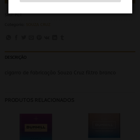
SKU:
PCT
Categoria:
SOUZA CRUZ
DESCRIÇÃO
cigarro de fabricação Souza Cruz filtro branco
PRODUTOS RELACIONADOS