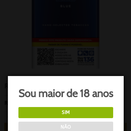
Rothmans blue box
Sou maior de 18 anos
R$
123,63
SIM
Rothmans blue box quantidade
NÃO
COMPRAR