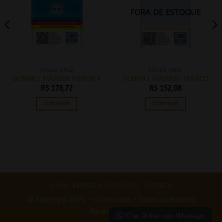
FORA DE ESTOQUE
SOUZA CRUZ
SOUZA CRUZ
DUNHILL EVOQUE ESSENCE
DUNHILL EVOQUE TABACO
R$
178,72
R$
152,08
COMPRAR
COMPRAR
HOME
EMPRESA
PRODUTOS
CONTATO
© Copyright 2025 - LG Atacado - Todos os direitos
Reservados.
Chat Online com Whatsapp