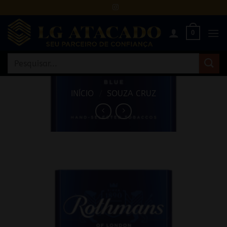
Skip
to
content
0
Pesquisar
por:
INÍCIO
/
SOUZA CRUZ